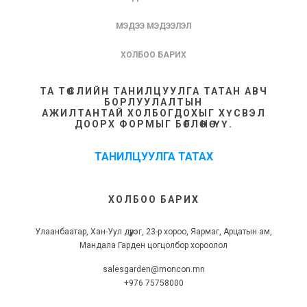
МЭДЭЭ МЭДЭЭЛЭЛ
ХОЛБОО БАРИХ
ТА ТӨСЛИЙН ТАНИЛЦУУЛГА ТАТАН АВЧ
БОРЛУУЛАЛТЫН
АЖИЛТАНТАЙ ХОЛБОГДОХЫГ ХҮСВЭЛ
ДООРХ ФОРМЫГ БӨГЛӨНӨ ҮҮ.
ТАНИЛЦУУЛГА ТАТАХ
ХОЛБОО БАРИХ
Улаанбаатар, Хан-Уул дүүрэг, 23-р хороо, Яармаг, Арцатын ам,
Мандала Гарден цогцолбор хороолол
salesgarden@moncon.mn
+976 75758000