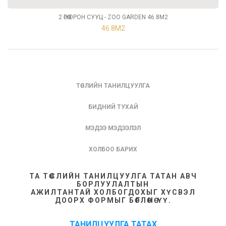
2 ӨРӨӨ ОРОН СУУЦ - ZOO GARDEN 46.8М2
46.8М2
ТӨСЛИЙН ТАНИЛЦУУЛГА
БИДНИЙ ТУХАЙ
МЭДЭЭ МЭДЭЭЛЭЛ
ХОЛБОО БАРИХ
ТА ТӨСЛИЙН ТАНИЛЦУУЛГА ТАТАН АВЧ
БОРЛУУЛАЛТЫН
АЖИЛТАНТАЙ ХОЛБОГДОХЫГ ХҮСВЭЛ
ДООРХ ФОРМЫГ БӨГЛӨНӨ ҮҮ.
ТАНИЛЦУУЛГА ТАТАХ