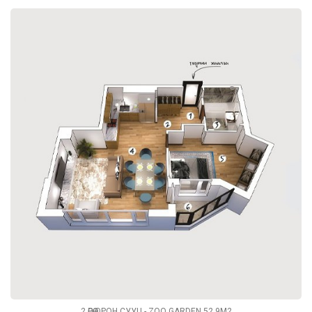
2 ӨРӨӨ ОРОН СУУЦ - ZOO GARDEN 52.9М2