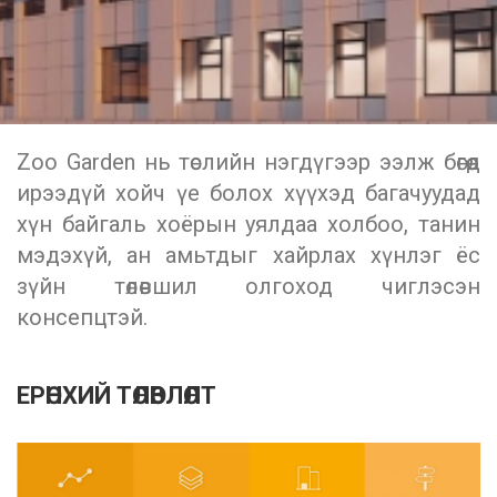
Zoo Garden нь төслийн нэгдүгээр ээлж бөгөөд
ирээдүй хойч үе болох хүүхэд багачуудад
хүн байгаль хоёрын уялдаа холбоо, танин
мэдэхүй, ан амьтдыг хайрлах хүнлэг ёс
зүйн төлөвшил олгоход чиглэсэн
консепцтэй.
ЕРӨНХИЙ ТӨЛӨВЛӨЛТ