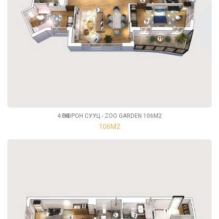
4 ӨРӨӨ ОРОН СУУЦ - ZOO GARDEN 106М2
106М2