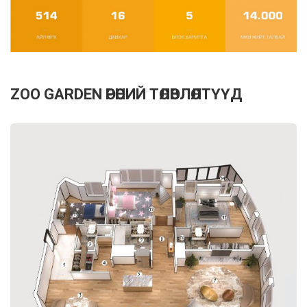
ZOO GARDEN ӨРӨӨНИЙ ТӨЛӨВЛӨЛТҮҮД