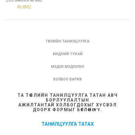
ZOO GARDEN 46.8М2
46.8М2
ТӨСЛИЙН ТАНИЛЦУУЛГА
БИДНИЙ ТУХАЙ
МЭДЭЭ МЭДЭЭЛЭЛ
ХОЛБОО БАРИХ
ТА ТӨСЛИЙН ТАНИЛЦУУЛГА ТАТАН АВЧ
БОРЛУУЛАЛТЫН
АЖИЛТАНТАЙ ХОЛБОГДОХЫГ ХҮСВЭЛ
ДООРХ ФОРМЫГ БӨГЛӨНӨ ҮҮ.
ТАНИЛЦУУЛГА ТАТАХ