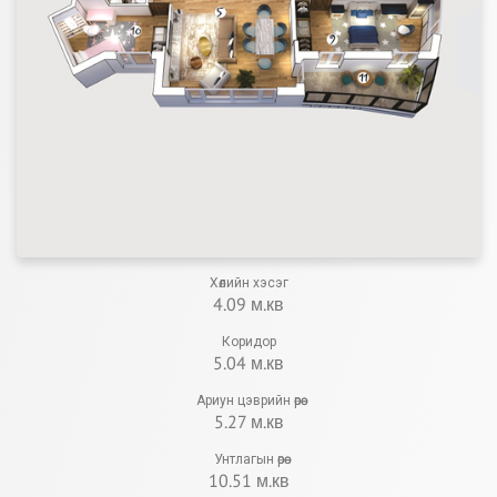
Хөлийн хэсэг
4.09 м.кв
Коридор
5.04 м.кв
Ариун цэврийн өрөө
5.27 м.кв
Унтлагын өрөө
10.51 м.кв