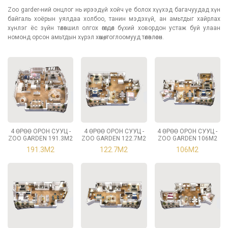
Zoo garder-ний онцлог нь ирээдүй хойч үе болох хүүхэд багачуудад хүн
байгаль хоёрын уялдаа холбоо, танин мэдэхүй, ан амьтдыг хайрлах
хүнлэг ёс зүйн төлөвшил олгох өгөгдөл бүхий ховордон устаж буй улаан
номонд орсон амьтдын хүрэл хөшөө, тоглоомууд төлөвлөсөн.
4 ӨРӨӨ ОРОН СУУЦ -
4 ӨРӨӨ ОРОН СУУЦ -
4 ӨРӨӨ ОРОН СУУЦ -
ZOO GARDEN 191.3М2
ZOO GARDEN 122.7М2
ZOO GARDEN 106М2
191.3М2
122.7М2
106М2