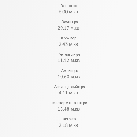
Гал тогоо
6.00 м.кв
Зочны өрөө
29.17 м.кв
Коридор
2.43 м.кв
Унтлагын өрөө
11.12 м.кв
Ажлын өрөө
10.60 м.кв
Ариун цэврийн өрөө
4.11 м.кв
Мастер унтлагын өрөө
15.48 м.кв
Тагт 30%
2.18 м.кв