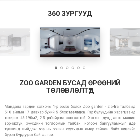
360 ЗУРГУУД
ZOO GARDEN БУСАД ӨРӨӨНИЙ
ТӨЛӨВЛӨЛТҮҮД
Мандала гарден хотхоны 1-р ээлж болох Zoo garden - 2.54га талбайд
510 айлын 17 давхар бүхий 5 блок төлөвлөгдсөн. Гэр бүлүүдийн хэрэгцээнд
тохирох 46-190м2, 2-5 өрөө байрны сонголттой. Хотхон дунд авто машин
зорчихгүй, хүүхдийн тоглоомын талбай, ногоон байгууламжыг өндөр
түвшинд шийдэж өгсөн нь оршин суугчдын амар тайван байх нөхцлийг
бүрэн бүрдүүлж байгаа юм.