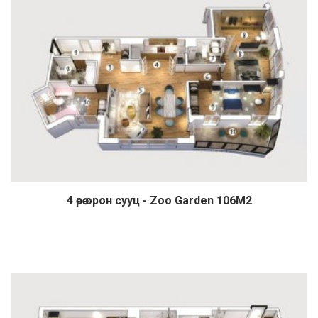
4 өрөө орон сууц - Zoo Garden 106М2
Дэлгэрэнгүй