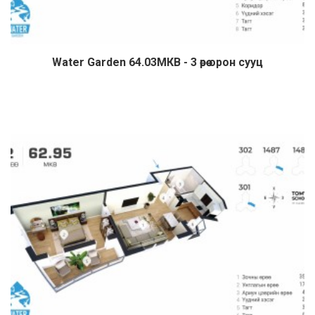
Water Garden 64.03МКВ - 3 өрөө орон сууц
Дэлгэрэнгүй