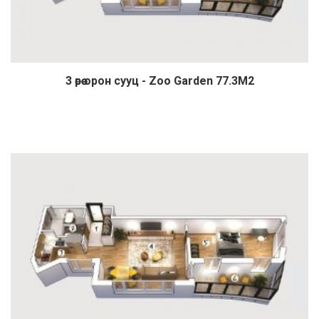
3 өрөө орон сууц - Zoo Garden 77.3М2
Дэлгэрэнгүй