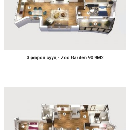
3 өрөө орон сууц - Zoo Garden 90.9М2
Дэлгэрэнгүй