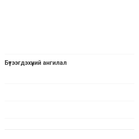
Бүтээгдэхүүний ангилал