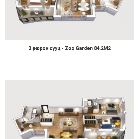
3 өрөө орон сууц - Zoo Garden 84.2М2
Дэлгэрэнгүй