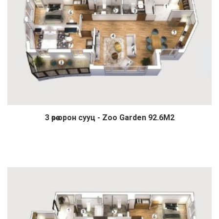
3 өрөө орон сууц - Zoo Garden 92.6М2
Дэлгэрэнгүй