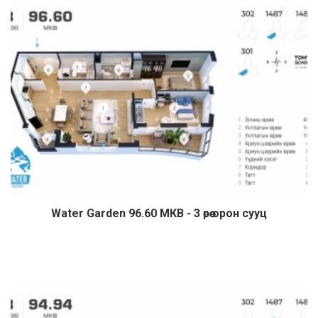
Water Garden 96.60 МКВ - 3 өрөө орон сууц
Дэлгэрэнгүй