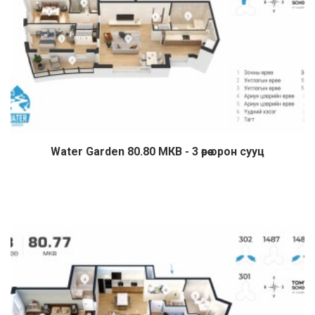
Water Garden 80.80 МКВ - 3 өрөө орон сууц
Дэлгэрэнгүй