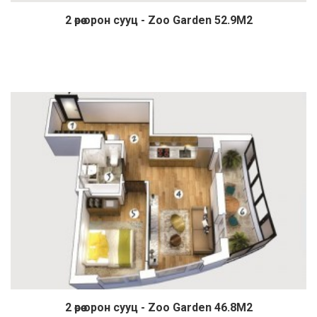
2 өрөө орон сууц - Zoo Garden 52.9М2
Дэлгэрэнгүй
2 өрөө орон сууц - Zoo Garden 46.8М2
Дэлгэрэнгүй