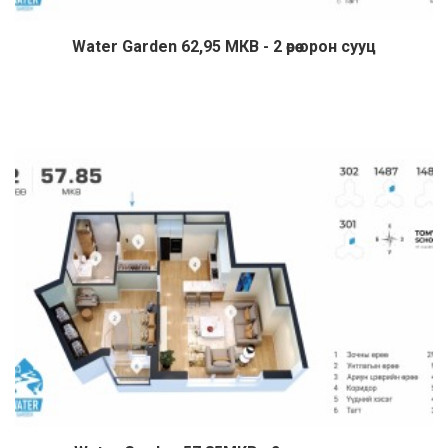
Water Garden 62,95 МКВ - 2 өрөө орон сууц
Дэлгэрэнгүй