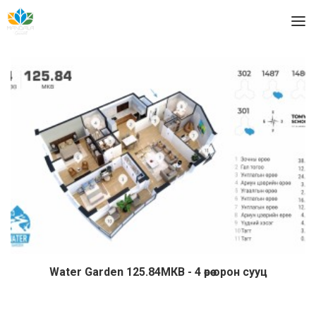
Water Garden 125.84МКВ - 4 өрөө орон сууц
Дэлгэрэнгүй