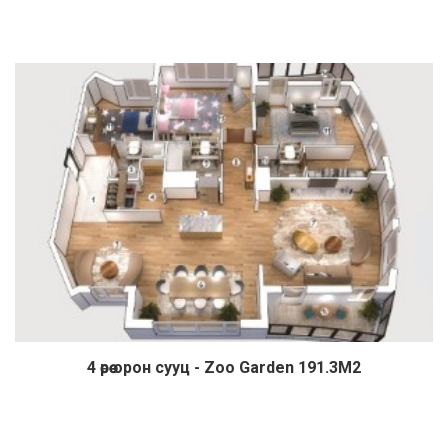
4 өрөө орон сууц - Zoo Garden 191.3М2
Дэлгэрэнгүй