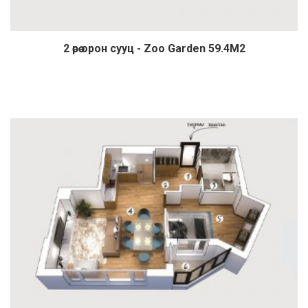
2 өрөө орон сууц - Zoo Garden 59.4М2
Дэлгэрэнгүй