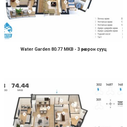
Water Garden 80.77 МКВ - 3 өрөө орон сууц
Дэлгэрэнгүй