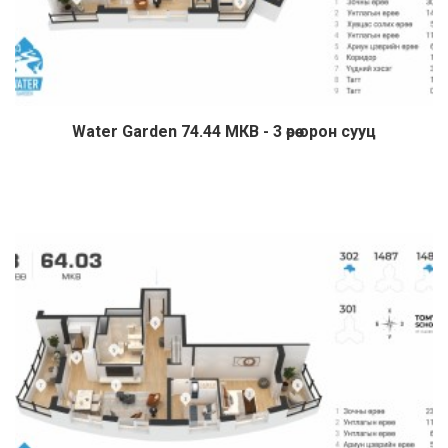
Water Garden 74.44 МКВ - 3 өрөө орон сууц
Дэлгэрэнгүй