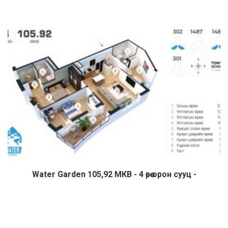
Water Garden 105,92 МКВ - 4 өрөө орон сууц -
Дэлгэрэнгүй