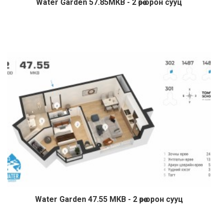
Water Garden 57.85МКВ - 2 өрөө орон сууц
Дэлгэрэнгүй
Water Garden 47.55 МКВ - 2 өрөө орон сууц
Дэлгэрэнгүй