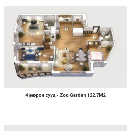
4 өрөө орон сууц - Zoo Garden 122.7М2
Дэлгэрэнгүй