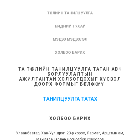
ТӨСЛИЙН ТАНИЛЦУУЛГА
БИДНИЙ ТУХАЙ
МЭДЭЭ МЭДЭЭЛЭЛ
ХОЛБОО БАРИХ
ТА ТӨСЛИЙН ТАНИЛЦУУЛГА ТАТАН АВЧ
БОРЛУУЛАЛТЫН
АЖИЛТАНТАЙ ХОЛБОГДОХЫГ ХҮСВЭЛ
ДООРХ ФОРМЫГ БӨГЛӨНӨ ҮҮ.
ТАНИЛЦУУЛГА ТАТАХ
ХОЛБОО БАРИХ
Улаанбаатар, Хан-Уул дүүрэг, 23-р хороо, Яармаг, Арцатын ам,
Мандала Гарден цогцолбор хороолол