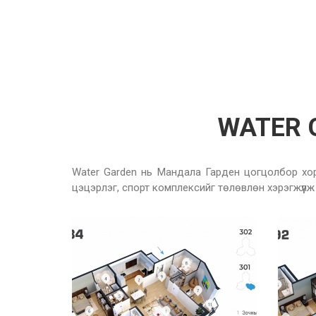
WATER G
Water Garden нь Мандала Гарден цогцолбор хор
цэцэрлэг, спорт комплексийг төлөвлөн хэрэгжүүлж