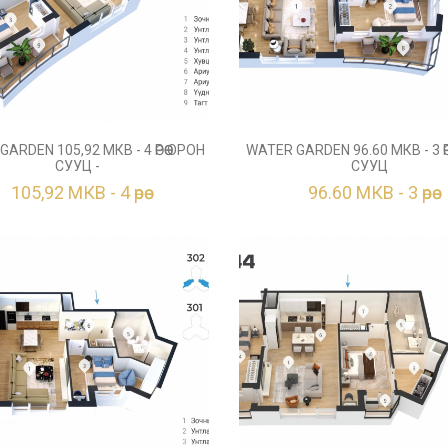
ARDEN 105,92 МКВ - 4 ӨРӨӨ ОРОН
WATER GARDEN 96.60 МКВ - 3 ӨР
СУУЦ -
СУУЦ
105,92 МКВ - 4 өрөө
96.60 МКВ - 3 өрөө