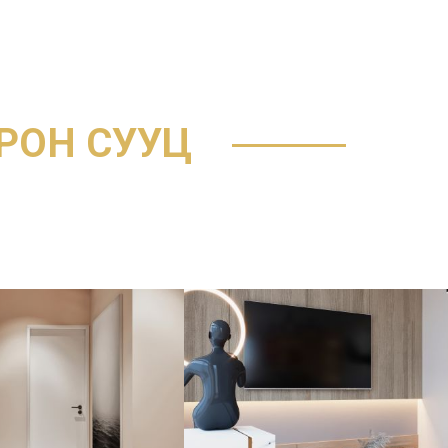
PT
ТАНИЛЦУУЛГА
МЭДЭЭ МЭДЭЭЛЭЛ
БАЙРШИЛ
 ОРОН СУУЦ