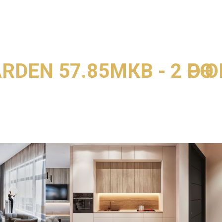
A.W.T CONCE
DEN 57.85МКВ - 2 ӨРӨӨ