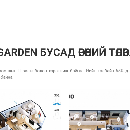
ARDEN БУСАД ӨРӨӨНИЙ ТӨЛӨ
ооллын II ээлж болон хэрэгжиж байгаа. Нийт талбайн 65%-д ус
 байна.