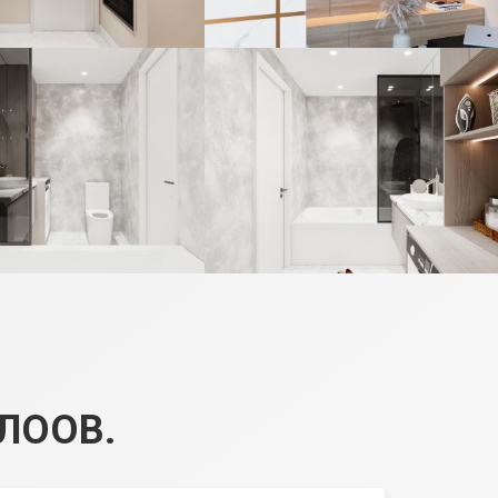
ЛООВ.