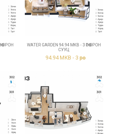
ӨӨ ОРОН
WATER GARDEN 94.94 МКВ - 3 ӨРӨӨ ОРОН
СУУЦ
94.94 МКВ - 3 өрөө