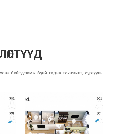
ВЛӨЛТҮҮД
ан байгууламж бүхий гадна тохижилт, сургууль,