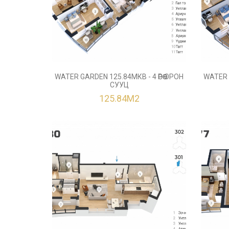
WATER GARDEN 125.84МКВ - 4 ӨРӨӨ ОРОН
WATER G
СУУЦ
125.84М2