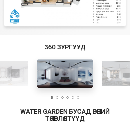
360 ЗУРГУУД
WATER GARDEN БУСАД ӨРӨӨНИЙ
ТӨЛӨВЛӨЛТҮҮД