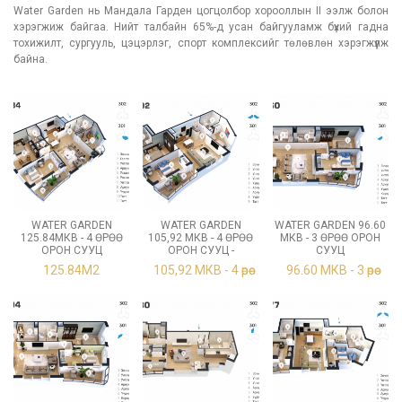
Water Garden нь Мандала Гарден цогцолбор хорооллын II ээлж болон
хэрэгжиж байгаа. Нийт талбайн 65%-д усан байгууламж бүхий гадна
тохижилт, сургууль, цэцэрлэг, спорт комплексийг төлөвлөн хэрэгжүүлж
байна.
WATER GARDEN
WATER GARDEN
WATER GARDEN 96.60
125.84МКВ - 4 ӨРӨӨ
105,92 МКВ - 4 ӨРӨӨ
МКВ - 3 ӨРӨӨ ОРОН
ОРОН СУУЦ
ОРОН СУУЦ -
СУУЦ
125.84М2
105,92 МКВ - 4 өрөө
96.60 МКВ - 3 өрөө