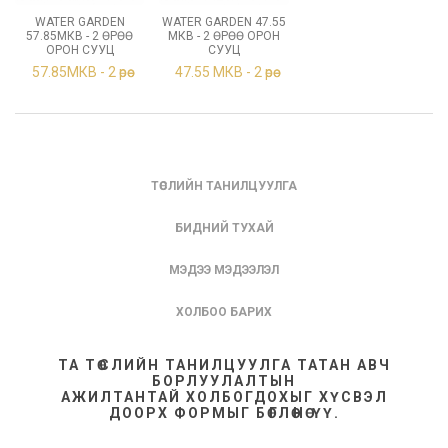
WATER GARDEN
WATER GARDEN 47.55
57.85МКВ - 2 ӨРӨӨ
МКВ - 2 ӨРӨӨ ОРОН
ОРОН СУУЦ
СУУЦ
57.85МКВ - 2 өрөө
47.55 МКВ - 2 өрөө
ТӨСЛИЙН ТАНИЛЦУУЛГА
БИДНИЙ ТУХАЙ
МЭДЭЭ МЭДЭЭЛЭЛ
ХОЛБОО БАРИХ
ТА ТӨСЛИЙН ТАНИЛЦУУЛГА ТАТАН АВЧ
БОРЛУУЛАЛТЫН
АЖИЛТАНТАЙ ХОЛБОГДОХЫГ ХҮСВЭЛ
ДООРХ ФОРМЫГ БӨГЛӨНӨ ҮҮ.