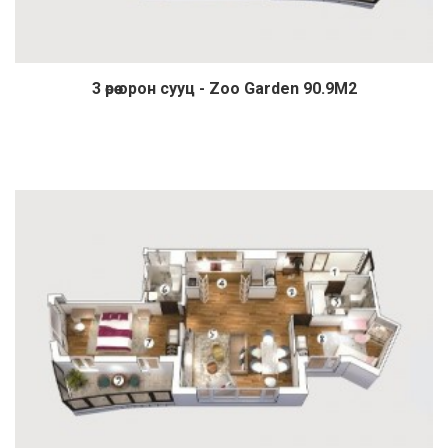
3 өрөө орон сууц - Zoo Garden 90.9М2
Дэлгэрэнгүй