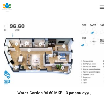
Water Garden 96.60 МКВ - 3 өрөө орон сууц
Дэлгэрэнгүй