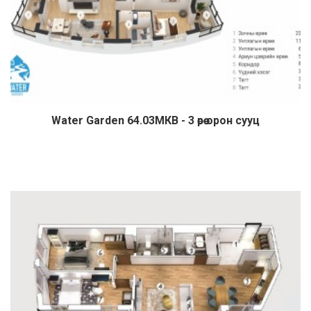
Water Garden 64.03МКВ - 3 өрөө орон сууц
Дэлгэрэнгүй