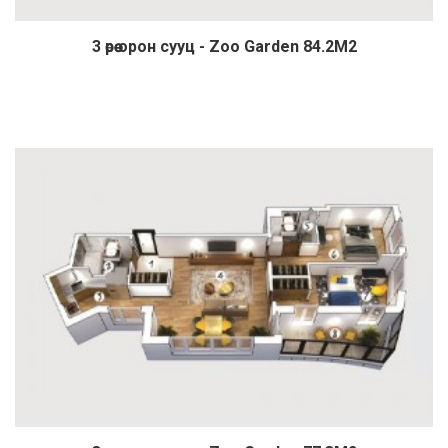
3 өрөө орон сууц - Zoo Garden 84.2М2
Дэлгэрэнгүй