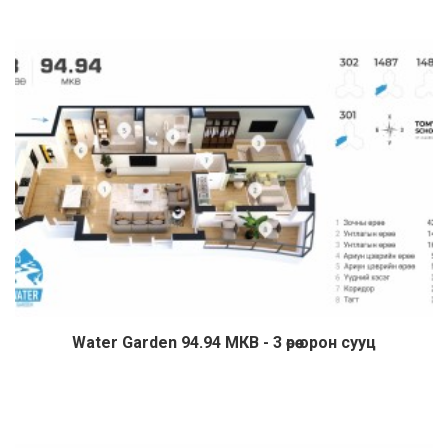
Water Garden 94.94 МКВ - 3 өрөө орон сууц
Дэлгэрэнгүй