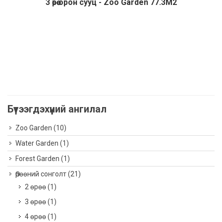
3 өрөө орон сууц - Zoo Garden 77.3М2
Дэлгэрэнгүй
Бүтээгдэхүүний ангилал
Zoo Garden
(10)
Water Garden
(1)
Forest Garden
(1)
Өрөөний сонголт
(21)
2 өрөө
(1)
3 өрөө
(1)
4 өрөө
(1)