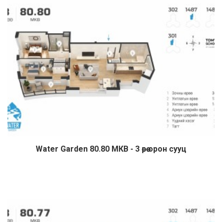
Water Garden 80.80 МКВ - 3 өрөө орон сууц
Дэлгэрэнгүй