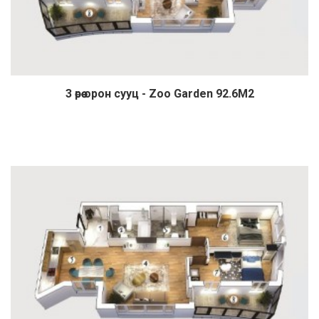
3 өрөө орон сууц - Zoo Garden 92.6М2
Дэлгэрэнгүй