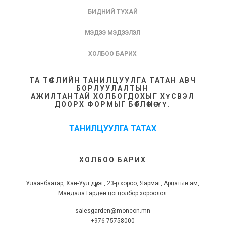
БИДНИЙ ТУХАЙ
МЭДЭЭ МЭДЭЭЛЭЛ
ХОЛБОО БАРИХ
ТА ТӨСЛИЙН ТАНИЛЦУУЛГА ТАТАН АВЧ
БОРЛУУЛАЛТЫН
АЖИЛТАНТАЙ ХОЛБОГДОХЫГ ХҮСВЭЛ
ДООРХ ФОРМЫГ БӨГЛӨНӨ ҮҮ.
ТАНИЛЦУУЛГА ТАТАХ
ХОЛБОО БАРИХ
Улаанбаатар, Хан-Уул дүүрэг, 23-р хороо, Яармаг, Арцатын ам,
Мандала Гарден цогцолбор хороолол
salesgarden@moncon.mn
+976 75758000