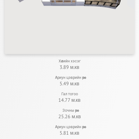
Хөлийн хэсэг
3.89 м.кв
Ариун цэврийн өрөө
5.49 м.кв
Гал тогоо
14.77 м.кв
Зочны өрөө
25.26 м.кв
Ариун цэврийн өрөө
5.81 м.кв