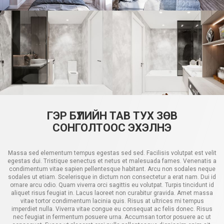
ГЭР БҮЛИЙН ТАВ ТУХ ЗӨВ
СОНГОЛТООС ЭХЭЛНЭ
Massa sed elementum tempus egestas sed sed. Facilisis volutpat est velit
egestas dui. Tristique senectus et netus et malesuada fames. Venenatis a
condimentum vitae sapien pellentesque habitant. Arcu non sodales neque
sodales ut etiam. Scelerisque in dictum non consectetur a erat nam. Dui id
ornare arcu odio. Quam viverra orci sagittis eu volutpat. Turpis tincidunt id
aliquet risus feugiat in. Lacus laoreet non curabitur gravida. Amet massa
vitae tortor condimentum lacinia quis. Risus at ultrices mi tempus
imperdiet nulla. Viverra vitae congue eu consequat ac felis donec. Risus
nec feugiat in fermentum posuere urna. Accumsan tortor posuere ac ut