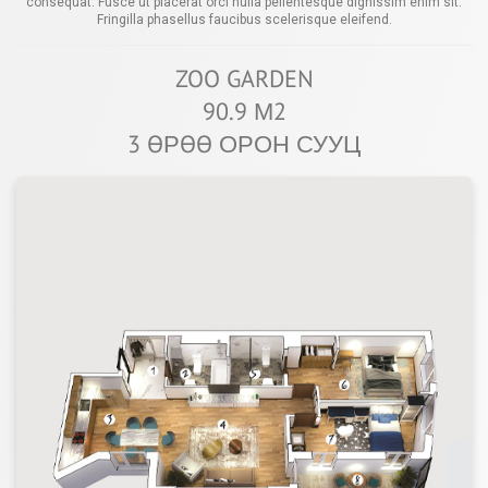
consequat. Fusce ut placerat orci nulla pellentesque dignissim enim sit.
Fringilla phasellus faucibus scelerisque eleifend.
ZOO GARDEN
90.9 М2
3 ӨРӨӨ ОРОН СУУЦ