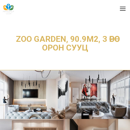
ZOO GARDEN, 90.9М2, 3 ӨРӨӨ
ОРОН СУУЦ