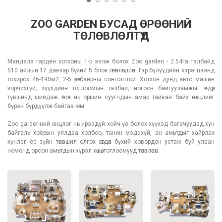
ZOO GARDEN БУСАД ӨРӨӨНИЙ
ТӨЛӨВЛӨЛТҮҮД
Мандала гарден хотхоны 1-р ээлж болох Zoo garden - 2.54га талбайд
510 айлын 17 давхар бүхий 5 блок төлөвлөгдсөн. Гэр бүлүүдийн хэрэгцээнд
тохирох 46-190м2, 2-5 өрөө байрны сонголттой. Хотхон дунд авто машин
зорчихгүй, хүүхдийн тоглоомын талбай, ногоон байгууламжыг өндөр
түвшинд шийдэж өгсөн нь оршин суугчдын амар тайван байх нөхцлийг
бүрэн бүрдүүлж байгаа юм.
Zoo garder-ний онцлог нь ирээдүй хойч үе болох хүүхэд багачуудад хүн
байгаль хоёрын уялдаа холбоо, танин мэдэхүй, ан амьтдыг хайрлах
хүнлэг ёс зүйн төлөвшил олгох өгөгдөл бүхий ховордон устаж буй улаан
номонд орсон амьтдын хүрэл хөшөө, тоглоомууд төлөвлөсөн.