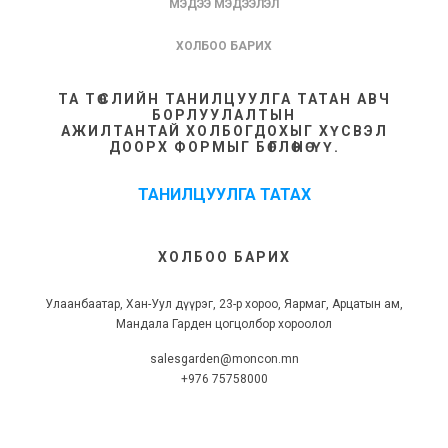
МЭДЭЭ МЭДЭЭЛЭЛ
ХОЛБОО БАРИХ
ТА ТӨСЛИЙН ТАНИЛЦУУЛГА ТАТАН АВЧ
БОРЛУУЛАЛТЫН
АЖИЛТАНТАЙ ХОЛБОГДОХЫГ ХҮСВЭЛ
ДООРХ ФОРМЫГ БӨГЛӨНӨ ҮҮ.
ТАНИЛЦУУЛГА ТАТАХ
ХОЛБОО БАРИХ
Улаанбаатар, Хан-Уул дүүрэг, 23-р хороо, Яармаг, Арцатын ам,
Мандала Гарден цогцолбор хороолол
salesgarden@moncon.mn
+976 75758000