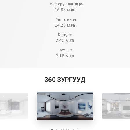
Мастер унтлагын өрөө
16.85 м.кв
Унтлагын өрөө
14.25 м.кв
Коридор
2.40 м.кв
Тагт 30%
2.18 м.кв
360 ЗУРГУУД