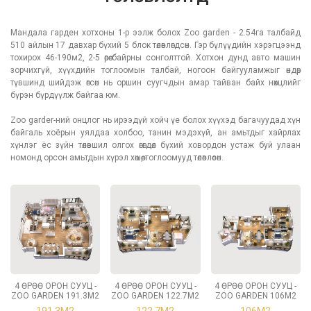
Мандала гарден хотхоны 1-р ээлж болох Zoo garden - 2.54га талбайд
510 айлын 17 давхар бүхий 5 блок төлөвлөгдсөн. Гэр бүлүүдийн хэрэгцээнд
тохирох 46-190м2, 2-5 өрөө байрны сонголттой. Хотхон дунд авто машин
зорчихгүй, хүүхдийн тоглоомын талбай, ногоон байгууламжыг өндөр
түвшинд шийдэж өгсөн нь оршин суугчдын амар тайван байх нөхцлийг
бүрэн бүрдүүлж байгаа юм.
Zoo garder-ний онцлог нь ирээдүй хойч үе болох хүүхэд багачуудад хүн
байгаль хоёрын уялдаа холбоо, танин мэдэхүй, ан амьтдыг хайрлах
хүнлэг ёс зүйн төлөвшил олгох өгөгдөл бүхий ховордон устаж буй улаан
номонд орсон амьтдын хүрэл хөшөө, тоглоомууд төлөвлөсөн.
4 ӨРӨӨ ОРОН СУУЦ -
4 ӨРӨӨ ОРОН СУУЦ -
4 ӨРӨӨ ОРОН СУУЦ -
ZOO GARDEN 191.3М2
ZOO GARDEN 122.7М2
ZOO GARDEN 106М2
191.3М2
122.7М2
106М2