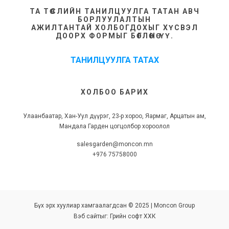
ТА ТӨСЛИЙН ТАНИЛЦУУЛГА ТАТАН АВЧ
БОРЛУУЛАЛТЫН
АЖИЛТАНТАЙ ХОЛБОГДОХЫГ ХҮСВЭЛ
ДООРХ ФОРМЫГ БӨГЛӨНӨ ҮҮ.
ТАНИЛЦУУЛГА ТАТАХ
ХОЛБОО БАРИХ
Улаанбаатар, Хан-Уул дүүрэг, 23-р хороо, Яармаг, Арцатын ам,
Мандала Гарден цогцолбор хороолол
salesgarden@moncon.mn
+976 75758000
Бүх эрх хуулиар хамгаалагдсан © 2025 | Moncon Group
Вэб сайт
ыг:
Грийн софт ХХК