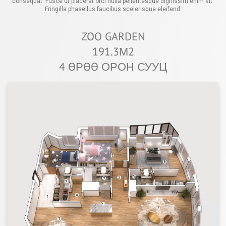
consequat. Fusce ut placerat orci nulla pellentesque dignissim enim sit.
Fringilla phasellus faucibus scelerisque eleifend.
ZOO GARDEN
191.3М2
4 ӨРӨӨ ОРОН СУУЦ