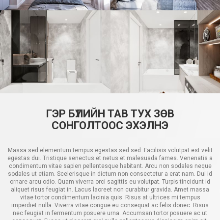
ГЭР БҮЛИЙН ТАВ ТУХ ЗӨВ
СОНГОЛТООС ЭХЭЛНЭ
Massa sed elementum tempus egestas sed sed. Facilisis volutpat est velit
egestas dui. Tristique senectus et netus et malesuada fames. Venenatis a
condimentum vitae sapien pellentesque habitant. Arcu non sodales neque
sodales ut etiam. Scelerisque in dictum non consectetur a erat nam. Dui id
ornare arcu odio. Quam viverra orci sagittis eu volutpat. Turpis tincidunt id
aliquet risus feugiat in. Lacus laoreet non curabitur gravida. Amet massa
vitae tortor condimentum lacinia quis. Risus at ultrices mi tempus
imperdiet nulla. Viverra vitae congue eu consequat ac felis donec. Risus
nec feugiat in fermentum posuere urna. Accumsan tortor posuere ac ut