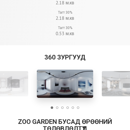
2.18 м.кв
Тагт 30%
2.18 м.кв
Тагт 30%
0.53 м.кв
360 ЗУРГУУД
ZOO GARDEN БУСАД ӨРӨӨНИЙ
ТӨЛӨВЛӨЛТҮҮД