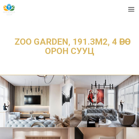
ZOO GARDEN, 191.3М2, 4 ӨРӨӨ
ОРОН СУУЦ