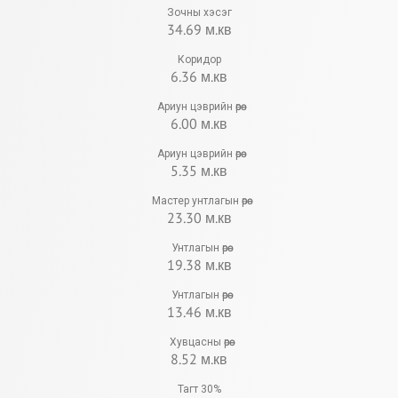
Зочны хэсэг
34.69 м.кв
Коридор
6.36 м.кв
Ариун цэврийн өрөө
6.00 м.кв
Ариун цэврийн өрөө
5.35 м.кв
Мастер унтлагын өрөө
23.30 м.кв
Унтлагын өрөө
19.38 м.кв
Унтлагын өрөө
13.46 м.кв
Хувцасны өрөө
8.52 м.кв
Тагт 30%