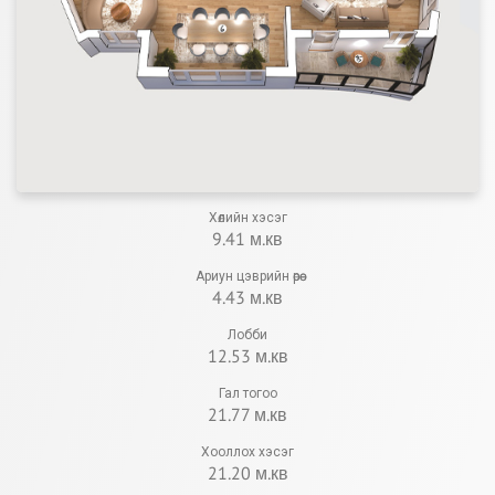
Хөлийн хэсэг
9.41 м.кв
Ариун цэврийн өрөө
4.43 м.кв
Лобби
12.53 м.кв
Гал тогоо
21.77 м.кв
Хооллох хэсэг
21.20 м.кв