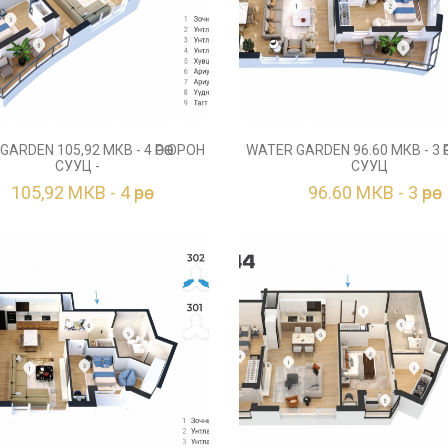
ARDEN 105,92 МКВ - 4 ӨРӨӨ ОРОН
WATER GARDEN 96.60 МКВ - 3 ӨР
СУУЦ -
СУУЦ
105,92 МКВ - 4 өрөө
96.60 МКВ - 3 өрөө