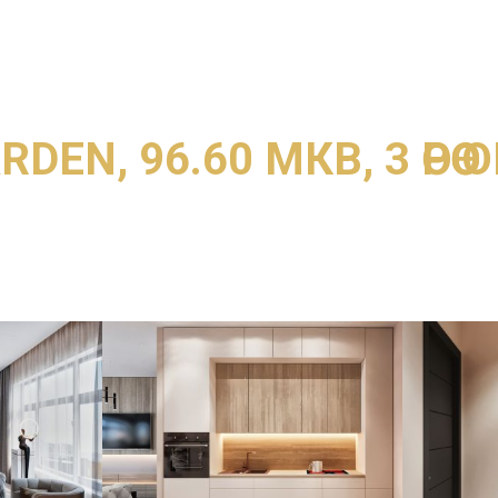
A.W.T CONCE
DEN, 96.60 МКВ, 3 ӨРӨӨ