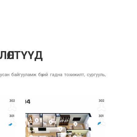
ВЛӨЛТҮҮД
ан байгууламж бүхий гадна тохижилт, сургууль,