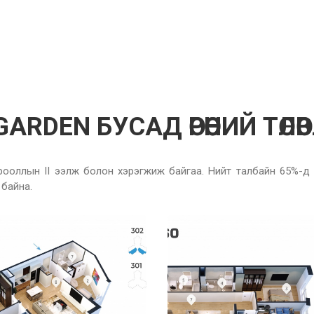
ARDEN БУСАД ӨРӨӨНИЙ ТӨЛӨ
ооллын II ээлж болон хэрэгжиж байгаа. Нийт талбайн 65%-д ус
 байна.