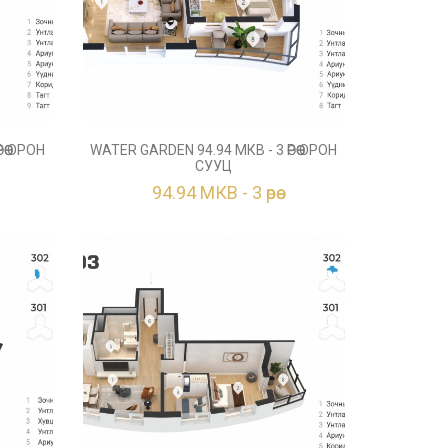
ӨӨ ОРОН
WATER GARDEN 94.94 МКВ - 3 ӨРӨӨ ОРОН
СУУЦ
94.94 МКВ - 3 өрөө