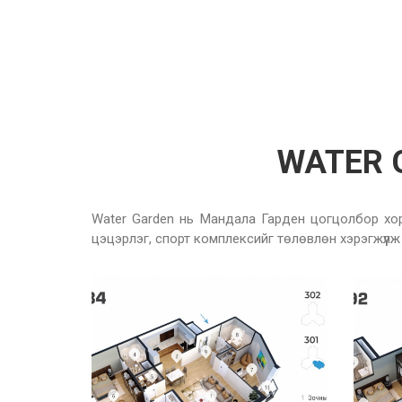
WATER G
Water Garden нь Мандала Гарден цогцолбор хор
цэцэрлэг, спорт комплексийг төлөвлөн хэрэгжүүлж