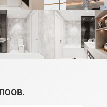
ЛООВ.