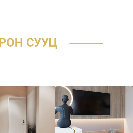
PT
ТАНИЛЦУУЛГА
МЭДЭЭ МЭДЭЭЛЭЛ
БАЙРШИЛ
 ОРОН СУУЦ