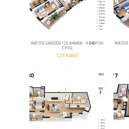
WATER GARDEN 125.84МКВ - 4 ӨРӨӨ ОРОН
WATER G
СУУЦ
125.84М2