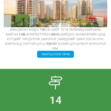
МАНДАЛА ГАРДЕН ТӨСӨЛ НЬ НИЙТ 10 ГА ТАЛБАЙД БАЙРШИЖ
БАЙГАА БӨГӨӨД АРХИТЕКТУРЫН ӨВӨРМӨЦ ШИЙДЭЛ, ИНЖЕНЕРИЙН ДЭД
БҮТЦИЙГ УЯЛДУУЛЖ, ШИНЭЛЭГ ШИЙДЛИЙГ ШИНГЭЭСЭН ХҮН,
БАЙГАЛЬД ЭЭЛТЭЙ ЦОГЦ ТӨЛӨВЛӨЛТ БҮХИЙ ЦОГЦОЛБОР ХОРООЛОЛ
ЮМ.
ТАНИЛЦУУЛГА ТАТАХ
14