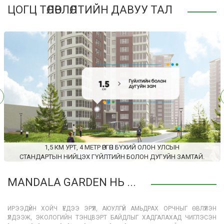
ЦОГЦ ТӨЛӨВЛӨЛТИЙН ДАВУУ ТАЛ
Д
1,5 КМ УРТ, 4 МЕТР ӨРГӨН БҮХИЙ ОЛОН УЛСЫН
СТАНДАРТЫН НИЙЦЭХ ГҮЙЛТИЙН БОЛОН ДУГУЙН ЗАМТАЙ.
MANDALA GARDEN НЬ ...
ИРЭЭДҮЙН ХОЙЧ ҮЕДЭЭ ЭРҮҮЛ, АЮУЛГҮЙ АМЬДРАХ ОРЧНЫГ ӨВЛҮҮЛЭН
ҮЛДЭЭЖ, ЭКОЛОГИЙН ТЭНЦВЭРТ БАЙДЛЫГ ХАДГАЛАХАД ЧИГЛЭСЭН