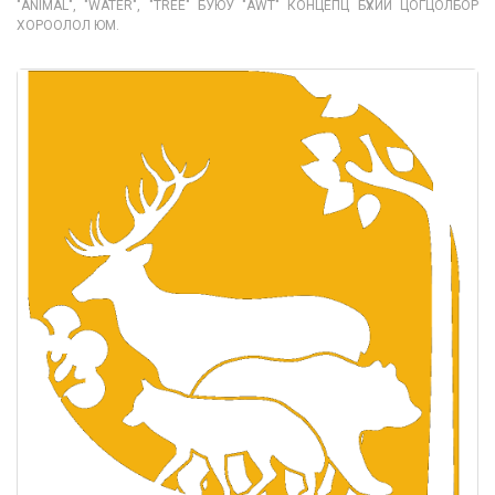
"ANIMAL", "WATER", "TREE" БУЮУ "AWT" КОНЦЕПЦ БҮХИЙ ЦОГЦОЛБОР
ХОРООЛОЛ ЮМ.