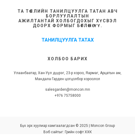
ТА ТӨСЛИЙН ТАНИЛЦУУЛГА ТАТАН АВЧ
БОРЛУУЛАЛТЫН
АЖИЛТАНТАЙ ХОЛБОГДОХЫГ ХҮСВЭЛ
ДООРХ ФОРМЫГ БӨГЛӨНӨ ҮҮ.
ТАНИЛЦУУЛГА ТАТАХ
ХОЛБОО БАРИХ
Улаанбаатар, Хан-Уул дүүрэг, 23-р хороо, Яармаг, Арцатын ам,
Мандала Гарден цогцолбор хороолол
salesgarden@moncon.mn
+976 75758000
Бүх эрх хуулиар хамгаалагдсан © 2025 | Moncon Group
Вэб сайт
ыг:
Грийн софт ХХК