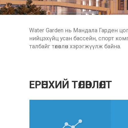
Water Garden нь Мандала Гарден цог
нийцэхүйц усан бассейн, спорт комп
талбайг төлөвлөн хэрэгжүүлж байна.
ЕРӨНХИЙ ТӨЛӨВЛӨЛТ