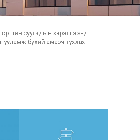
өд оршин суугчдын хэрэглээнд
айгууламж бүхий амарч тухлах