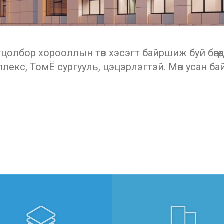
цолбор хорооллын төв хэсэгт байршиж буй бөгө
лекс, ТомЁ сургууль, цэцэрлэгтэй. Мөн усан б