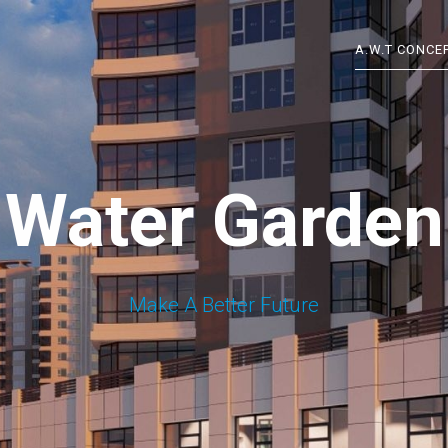
A.W.T CONCE
Water Garden
Make A Better Future