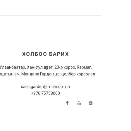
ХОЛБОО БАРИХ
Улаанбаатар, Хан-Уул дүүрэг, 23-р хороо, Яармаг,
рцатын ам, Мандала Гарден цогцолбор хороолол
salesgarden@moncon.mn
+976 75758000
Facebook
Youtube
Instagram