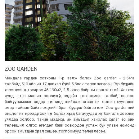
ZOO GARDEN
Мандала гарден хотхоны 1-р ээлж болох Zoo garden - 2.54га
талбайд 510 айлын 17 давхар бүхий 5 блок төлөвлөгдсөн. Гэр бүлүүдийн
хэрэгцээнд тохирох 46-190м2, 2-5 өрөө байрны сонголттой. Хотхон
дунд авто машин зорчихгүй, хүүхдийн тоглоомын талбай, ногоон
байгууламжыг өндөр түвшинд шийдэж өгсөн нь оршин суугчдын
амар тайван байх нөхцлийг бүрэн бүрдүүлж байгаа юм. Zoo garder-ний
онцлог нь ирээдүй хойч үе болох хүүхэд багачуудад хүн байгаль хоёрын
уялдаа холбоо, танин мэдэхүй, ан амьтдыг хайрлах хүнлэг ёс зүйн
төлөвшил олгох өгөгдөл бүхий ховордон устаж буй улаан номонд
орсон амьтдын хүрэл хөшөө, тоглоомууд төлөвлөсөн.