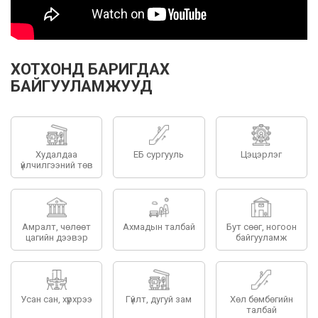
ХОТХОНД БАРИГДАХ
БАЙГУУЛАМЖУУД
Худалдаа
ЕБ сургууль
Цэцэрлэг
үйлчилгээний төв
Амралт, чөлөөт
Ахмадын талбай
Бут сөөг, ногоон
цагийн дээвэр
байгууламж
Усан сан, хүрхрээ
Гүйлт, дугуй зам
Хөл бөмбөгийн
талбай