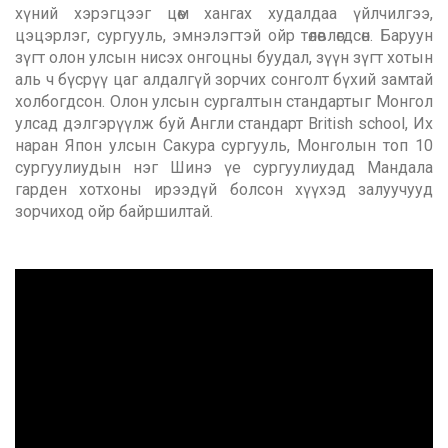
хүний хэрэгцээг цөм хангах худалдаа үйлчилгээ,
цэцэрлэг, сургууль, эмнэлэгтэй ойр төлөвлөгдсөн. Баруун
зүгт олон улсын нисэх онгоцны буудал, зүүн зүгт хотын
аль ч бүсрүү цаг алдалгүй зорчих сонголт бүхий замтай
холбогдсон. Олон улсын сургалтын стандартыг Монгол
улсад дэлгэрүүлж буй Англи стандарт British school, Их
наран Япон улсын Сакура сургууль, Монголын топ 10
сургуулиудын нэг Шинэ үе сургуулиудад Мандала
гарден хотхоны ирээдүй болсон хүүхэд залуучууд
зорчиход ойр байршилтай.