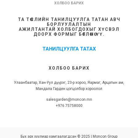
ХОЛБОО БАРИХ
ТА ТӨСЛИЙН ТАНИЛЦУУЛГА ТАТАН АВЧ
БОРЛУУЛАЛТЫН
АЖИЛТАНТАЙ ХОЛБОГДОХЫГ ХҮСВЭЛ
ДООРХ ФОРМЫГ БӨГЛӨНӨ ҮҮ.
ТАНИЛЦУУЛГА ТАТАХ
ХОЛБОО БАРИХ
Улаанбаатар, Хан-Уул дүүрэг, 23-р хороо, Яармаг, Арцатын ам,
Мандала Гарден цогцолбор хороолол
salesgarden@moncon.mn
+976 75758000
Бүх эрх хуулиар хамгаалагдсан © 2025 | Moncon Group