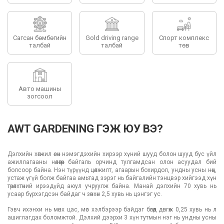
Сагсан бөмбөгийн
Gold driving range
Спорт комплекс
талбай
талбай
төв
Авто машины
зогсоол
AWT GARDENING ГЭЖ ЮУ ВЭ?
Дэлхийн хөгжил өсөн нэмэгдэхийн хирээр хүний шууд болон шууд бус үйл
ажиллагааны нөлөөгөөр байгаль орчинд тулгамдсан олон асуудал бий
болсоор байна. Нэн түрүүнд цөлжилт, агаарын бохирдол, ундны усны нөөц,
устаж үгүй болж байгаа амьтад зэрэг нь байгалийн тэнцвэр хийгээд хүн
төрөлхтөний ирээдүйд аюул учруулж байна. Манай дэлхийн 70 хувь нь
усаар бүрхэгдсэн байдаг ч зөвхөн 2,5 хувь нь цэнгэг ус.
Гэвч ихэнхи нь мөнх цас, мөс хэлбэрээр байдаг бөгөөд дөнгөж 0,25 хувь нь л
ашиглагдах боломжтой. Дэлхий дээрхи 3 хүн тутмын нэг нь ундны усны