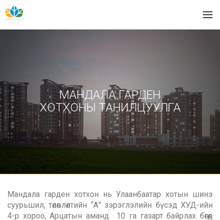
МАНДАЛА ГАРДЕН
ХОТХОНЫ ТАНИЛЦУУЛГА
Мандала гарден хотхон нь Улаанбаатар хотын шинэ
суурьшил, төлөвлөлтийн “А” зэрэглэлийн бүсэд ХУД-ийн
4-р хороо, Арцатын аманд 10 га газарт байрлах бөгөөд