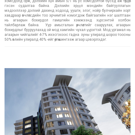
хомсдолд орж, дэлхийн хүн амын 5/1 нь ус хомсдолтой бүсэд аж төрдөг
гэсэн судалгаа байна. Дэлхийн эрүүл мэндийн байгууллагын
мэдээллээр дэлхий дахинд ходоод, уушги, элэг, нойр булчирхайн хорт
хавдраар өвчлөгсдийн тоо эрчимтэй нэмэгдэж байгаагийн нэг шалтгаан
нь агаарын бохирдол гамшгийн хэмжээнд хүрсэнтэй холбон
тайлбарлаж байна. Уур амьсгалын өөрчлөлтийг сааруулах, агаарын
бохирдлыг бууруулахад ой мод хамгийн чухал үүрэгтэй. Мод ургамал нь
агаарын чийгшлийг 4-7% ихэсгэхээс гадна зуны улиралд шороо тоосны
50% өвлийн улиралд 40% -ийг өөртөө шингээж агаар цэвэрлэдэг.