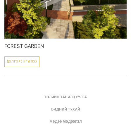
FOREST GARDEN
ДЭЛГЭРЭНГҮЙ ҮЗЭХ
ТӨСЛИЙН ТАНИЛЦУУЛГА
БИДНИЙ ТУХАЙ
МЭДЭЭ МЭДЭЭЛЭЛ