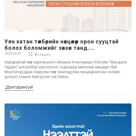
Уян хатан төлбөрийн нөхцөлөөр орон сууцтай
болох боломжийг зөвхөн танд....
2025-05-01
Үйл явдал
,
Найдвартай төсөл хэрэгжүүлэгч Монкон Констракшн ХХК-ийн "Мандала
Гарден" цогцолбор хорооллоос гадаадад ажиллаж амьдарч буй
Монголчууддаа зориулан төсөл танилцуулах ганцаарчилсан онлайн
уулзалт зохион байгуулах гэж байна.
Дэлгэрэнгүй