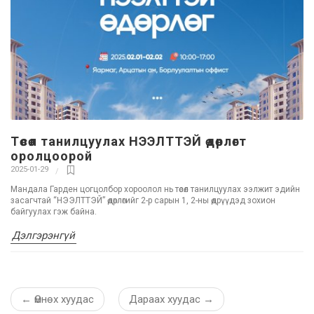
Төсөл танилцуулах НЭЭЛТТЭЙ өдөрлөгт
оролцоорой
2025-01-29
Мандала Гарден цогцолбор хороолол нь төсөл танилцуулах ээлжит эдийн
засагчтай “НЭЭЛТТЭЙ” өдөрлөгийг 2-р сарын 1, 2-ны өдрүүдэд зохион
байгуулах гэж байна.
Дэлгэрэнгүй
←
Өмнөх хуудас
Дараах хуудас
→