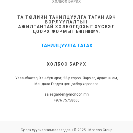
ХОЛБОО БАРИХ
ТА ТӨСЛИЙН ТАНИЛЦУУЛГА ТАТАН АВЧ
БОРЛУУЛАЛТЫН
АЖИЛТАНТАЙ ХОЛБОГДОХЫГ ХҮСВЭЛ
ДООРХ ФОРМЫГ БӨГЛӨНӨ ҮҮ.
ТАНИЛЦУУЛГА ТАТАХ
ХОЛБОО БАРИХ
Улаанбаатар, Хан-Уул дүүрэг, 23-р хороо, Яармаг, Арцатын ам,
Мандала Гарден цогцолбор хороолол
salesgarden@moncon.mn
+976 75758000
Бүх эрх хуулиар хамгаалагдсан © 2025 | Moncon Group