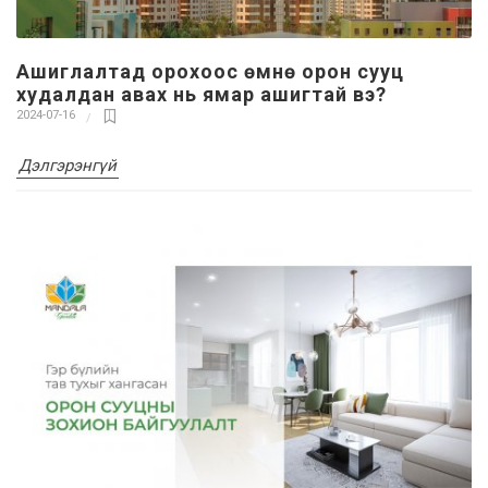
Ашиглалтад орохоос өмнө орон сууц
худалдан авах нь ямар ашигтай вэ?
2024-07-16
Дэлгэрэнгүй