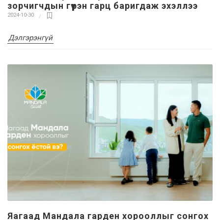
зорчигчдын гүүрэн гарц баригдаж эхэллээ
2024-10-30
Дэлгэрэнгүй
Яагаад Мандала гарден хорооллыг сонгох