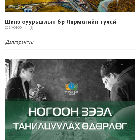
Шинэ суурьшлын бүс Яармагийн тухай
2024-04-30
Дэлгэрэнгүй