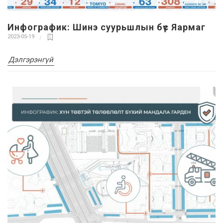
Инфографик: Шинэ суурьшлын бүс Яармаг
2023-05-19
Дэлгэрэнгүй