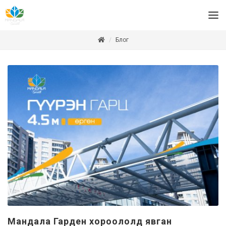
Блог
Мандала Гарден хороололд явган