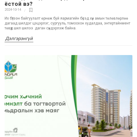
ёстой вэ?
2024-10-14
Их бүтээн байгуулалт өрнөж буй яармагийн бүсэд хүн амын төлөвлөрлөө
дагаад шилдэг цэцэрлэг, сургууль, томоохон худалдаа, энтертайнмент
төвүүд шил шилээ даган сүндэрлэж байна.
Дэлгэрэнгүй