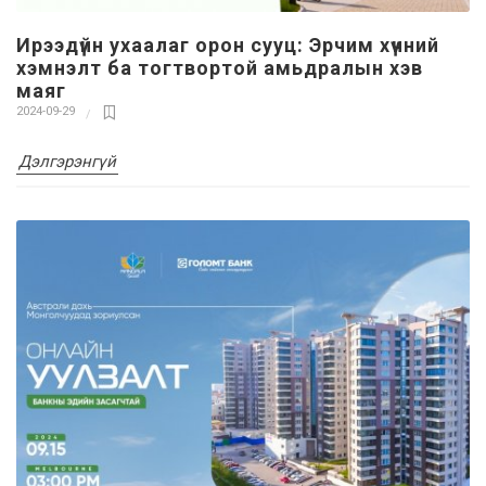
Ирээдүйн ухаалаг орон сууц: Эрчим хүчний
хэмнэлт ба тогтвортой амьдралын хэв
маяг
2024-09-29
Дэлгэрэнгүй