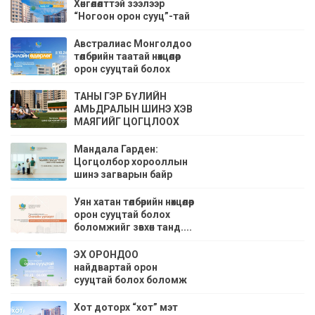
Хөнгөлөлттэй зээлээр
“Ногоон орон сууц”-тай
болох боломж
Австралиас Монголдоо
төлбөрийн таатай нөхцөлөөр
орон сууцтай болох
боломж
ТАНЫ ГЭР БҮЛИЙН
АМЬДРАЛЫН ШИНЭ ХЭВ
МАЯГИЙГ ЦОГЦЛООХ
“МАНДАЛА ГАРДЕН”
ЦОГЦОЛБОР
Мандала Гарден:
ХОРООЛОЛ
Цогцолбор хорооллын
шинэ загварын байр
танилцуулах өдөрлөгт урьж
байна.
Уян хатан төлбөрийн нөхцөлөөр
орон сууцтай болох
боломжийг зөвхөн танд....
ЭХ ОРОНДОО
найдвартай орон
сууцтай болох боломж
Хот доторх “хот” мэт