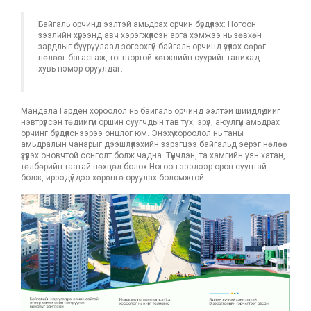
Байгаль орчинд ээлтэй амьдрах орчин бүрдүүлэх: Ногоон
зээлийн хүрээнд авч хэрэгжүүлсэн арга хэмжээ нь зөвхөн
зардлыг бууруулаад зогсохгүй байгаль орчинд үзүүлэх сөрөг
нөлөөг багасгаж, тогтвортой хөгжлийн суурийг тавихад
хувь нэмэр оруулдаг.
Мандала Гарден хороолол нь байгаль орчинд ээлтэй шийдлүүдийг
нэвтрүүлсэн төдийгүй оршин суугчдын тав тух, эрүүл, аюулгүй амьдрах
орчинг бүрдүүлснээрээ онцлог юм. Энэхүү хороолол нь таны
амьдралын чанарыг дээшлүүлэхийн зэрэгцээ байгальд эерэг нөлөө
үзүүлэх оновчтой сонголт болж чадна. Түүнчлэн, та хамгийн уян хатан,
төлбөрийн таатай нөхцөл болох Ногоон зээлээр орон сууцтай
болж, ирээдүйдээ хөрөнгө оруулах боломжтой.