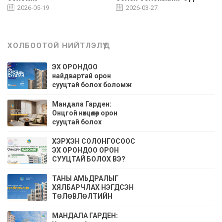
алдаарай.
2026-05-19
2026-03-27
ХОЛБООТОЙ НИЙТЛЭЛҮҮД
ЭХ ОРОНДОО
найдвартай орон
сууцтай болох боломж
Мандала Гарден:
Онцгой нөхцөлөөр орон
сууцтай болох
боломжийг бүү
алдаарай.
ХЭРХЭН СОЛОНГОСООС
ЭХ ОРОНДОО ОРОН
СУУЦТАЙ БОЛОХ ВЭ?
ТАНЫ АМЬДРАЛЫГ
ХЯЛБАРЧЛАХ НЭГДСЭН
ТӨЛӨВЛӨЛТИЙН
ШЙИДЛҮҮД
МАНДАЛА ГАРДЕН: