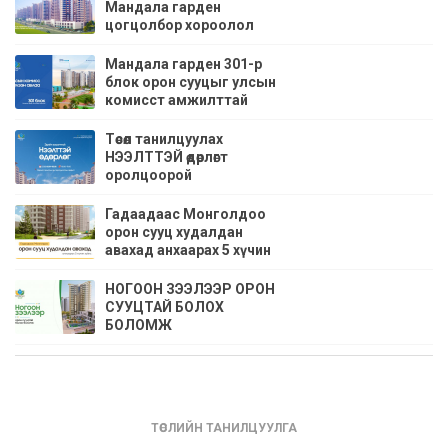
Мандала гарден
цогцолбор хороолол
Мандала гарден 301-р
блок орон сууцыг улсын
комисст амжилттай
хүлээлгэн өглөө
Төсөл танилцуулах
НЭЭЛТТЭЙ өдөрлөгт
оролцоорой
Гадаадаас Монголдоо
орон сууц худалдан
авахад анхаарах 5 хүчин
зүйлс
НОГООН ЗЭЭЛЭЭР ОРОН
СУУЦТАЙ БОЛОХ
БОЛОМЖ
ТӨСЛИЙН ТАНИЛЦУУЛГА