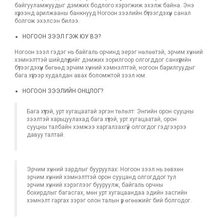
байгууламжуудыг дэмжих бодлого хэрэгжиж эхэлж байна. Энэ
хүрээнд арилжааны банкнууд Ногоон зээлийн бүтээгдэхүүн санал
болгож эхэлсэн билээ.
НОГООН ЗЭЭЛ ГЭЖ ЮУ ВЭ?
Ногоон зээл гэдэг нь байгаль орчинд эерэг нөлөөтэй, эрчим хүчний
хэмнэлттэй шийдлүүдийг дэмжих зорилгоор олгогддог санхүүгийн
бүтээгдэхүүн бөгөөд эрчим хүчний хэмнэлттэй, ногоон барилгуудыг
бага хүүгээр худалдан авах боломжтой зээл юм.
НОГООН ЗЭЭЛИЙН ОНЦЛОГ?
Бага хүүтэй, урт хугацаатай эргэн төлөлт: Энгийн орон сууцны
зээлтэй харьцуулахад бага хүүтэй, урт хугацаатай, орон
сууцны талбайн хэмжээ харгалзахгүй олгогдог гэдгээрээ
давуу талтай.
Эрчим хүчний зардлыг бууруулах: Ногоон зээл нь зөвхөн
эрчим хүчний хэмнэлттэй орон сууцанд олгогддог тул
эрчим хүчний хэрэглээг бууруулж, байгаль орчны
бохирдлыг багасгах, мөн урт хугацаандаа эдийн засгийн
хэмнэлт гаргах зэрэг олон талын үр өгөөжийг бий болгодог.