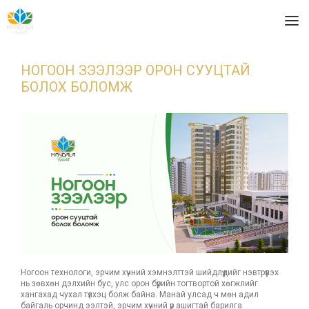
НОГООН ЗЭЭЛЭЭР ОРОН СУУЦТАЙ
БОЛОХ БОЛОМЖ
Ногоон технологи, эрчим хүчний хэмнэлттэй шийдлүүдийг нэвтрүүлэх
нь зөвхөн дэлхийн бус, улс орон бүрийн тогтвортой хөгжлийг
хангахад чухал түлхэц болж байна. Манай улсад ч мөн адил
байгаль орчинд ээлтэй, эрчим хүчний үр ашигтай барилга