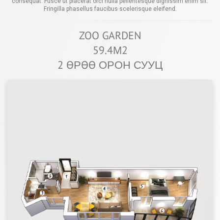
consequat. Fusce ut placerat orci nulla pellentesque dignissim enim sit.
Fringilla phasellus faucibus scelerisque eleifend.
ZOO GARDEN
59.4М2
2 ӨРӨӨ ОРОН СУУЦ