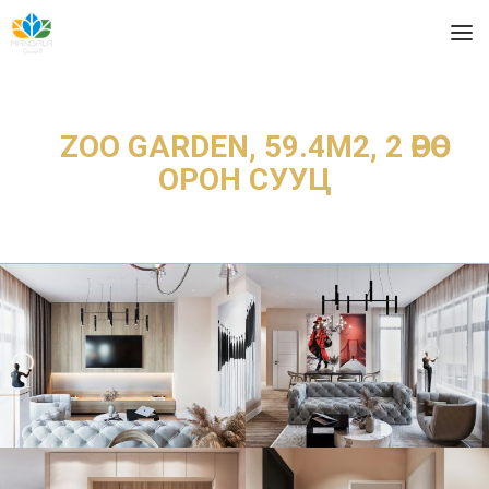
ZOO GARDEN, 59.4М2, 2 ӨРӨӨ
ОРОН СУУЦ