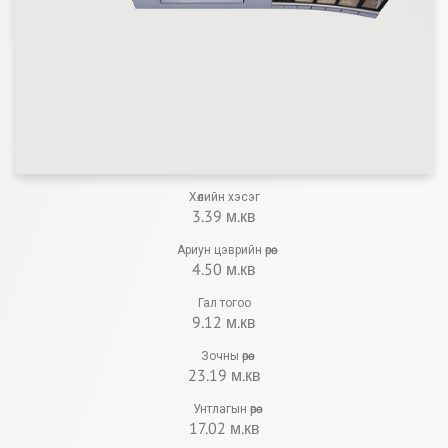
Хөлийн хэсэг
3.39 м.кв
Ариун цэврийн өрөө
4.50 м.кв
Гал тогоо
9.12 м.кв
Зочны өрөө
23.19 м.кв
Унтлагын өрөө
17.02 м.кв