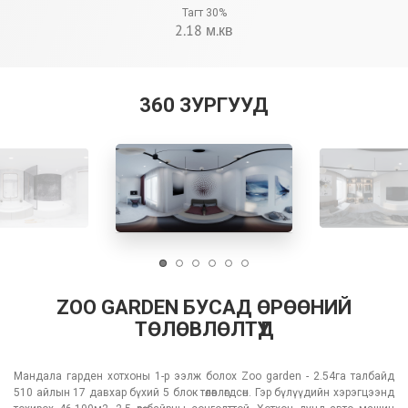
Тагт 30%
2.18 м.кв
360 ЗУРГУУД
ZOO GARDEN БУСАД ӨРӨӨНИЙ
ТӨЛӨВЛӨЛТҮҮД
Мандала гарден хотхоны 1-р ээлж болох Zoo garden - 2.54га талбайд
510 айлын 17 давхар бүхий 5 блок төлөвлөгдсөн. Гэр бүлүүдийн хэрэгцээнд