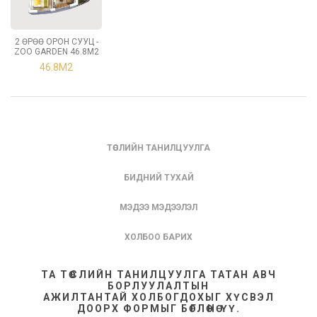
2 ӨРӨӨ ОРОН СУУЦ -
ZOO GARDEN 46.8М2
46.8М2
ТӨСЛИЙН ТАНИЛЦУУЛГА
БИДНИЙ ТУХАЙ
МЭДЭЭ МЭДЭЭЛЭЛ
ХОЛБОО БАРИХ
ТА ТӨСЛИЙН ТАНИЛЦУУЛГА ТАТАН АВЧ
БОРЛУУЛАЛТЫН
АЖИЛТАНТАЙ ХОЛБОГДОХЫГ ХҮСВЭЛ
ДООРХ ФОРМЫГ БӨГЛӨНӨ ҮҮ.