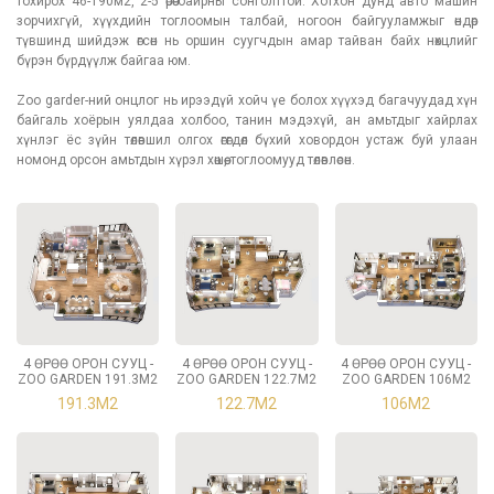
тохирох 46-190м2, 2-5 өрөө байрны сонголттой. Хотхон дунд авто машин
зорчихгүй, хүүхдийн тоглоомын талбай, ногоон байгууламжыг өндөр
түвшинд шийдэж өгсөн нь оршин суугчдын амар тайван байх нөхцлийг
бүрэн бүрдүүлж байгаа юм.
Zoo garder-ний онцлог нь ирээдүй хойч үе болох хүүхэд багачуудад хүн
байгаль хоёрын уялдаа холбоо, танин мэдэхүй, ан амьтдыг хайрлах
хүнлэг ёс зүйн төлөвшил олгох өгөгдөл бүхий ховордон устаж буй улаан
номонд орсон амьтдын хүрэл хөшөө, тоглоомууд төлөвлөсөн.
4 ӨРӨӨ ОРОН СУУЦ -
4 ӨРӨӨ ОРОН СУУЦ -
4 ӨРӨӨ ОРОН СУУЦ -
ZOO GARDEN 191.3М2
ZOO GARDEN 122.7М2
ZOO GARDEN 106М2
191.3М2
122.7М2
106М2