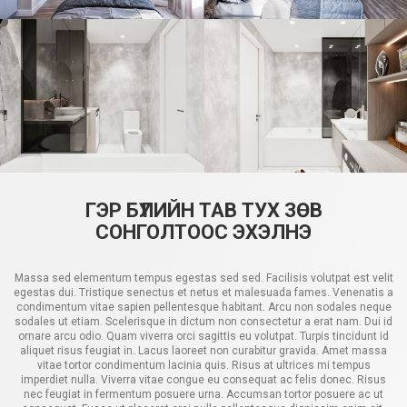
ГЭР БҮЛИЙН ТАВ ТУХ ЗӨВ
СОНГОЛТООС ЭХЭЛНЭ
Massa sed elementum tempus egestas sed sed. Facilisis volutpat est velit
egestas dui. Tristique senectus et netus et malesuada fames. Venenatis a
condimentum vitae sapien pellentesque habitant. Arcu non sodales neque
sodales ut etiam. Scelerisque in dictum non consectetur a erat nam. Dui id
ornare arcu odio. Quam viverra orci sagittis eu volutpat. Turpis tincidunt id
aliquet risus feugiat in. Lacus laoreet non curabitur gravida. Amet massa
vitae tortor condimentum lacinia quis. Risus at ultrices mi tempus
imperdiet nulla. Viverra vitae congue eu consequat ac felis donec. Risus
nec feugiat in fermentum posuere urna. Accumsan tortor posuere ac ut