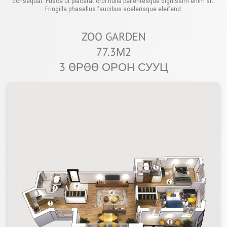
consequat. Fusce ut placerat orci nulla pellentesque dignissim enim sit.
Fringilla phasellus faucibus scelerisque eleifend.
ZOO GARDEN
77.3М2
3 ӨРӨӨ ОРОН СУУЦ