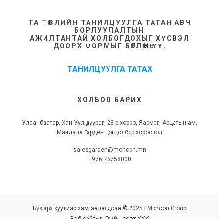
ТА ТӨСЛИЙН ТАНИЛЦУУЛГА ТАТАН АВЧ
БОРЛУУЛАЛТЫН
АЖИЛТАНТАЙ ХОЛБОГДОХЫГ ХҮСВЭЛ
ДООРХ ФОРМЫГ БӨГЛӨНӨ ҮҮ.
ТАНИЛЦУУЛГА ТАТАХ
ХОЛБОО БАРИХ
Улаанбаатар, Хан-Уул дүүрэг, 23-р хороо, Яармаг, Арцатын ам,
Мандала Гарден цогцолбор хороолол
salesgarden@moncon.mn
+976 75758000
Бүх эрх хуулиар хамгаалагдсан © 2025 | Moncon Group
Вэб сайт
ыг:
Грийн софт ХХК