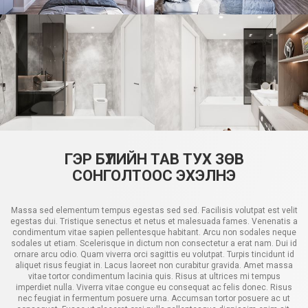
ГЭР БҮЛИЙН ТАВ ТУХ ЗӨВ
СОНГОЛТООС ЭХЭЛНЭ
Massa sed elementum tempus egestas sed sed. Facilisis volutpat est velit
egestas dui. Tristique senectus et netus et malesuada fames. Venenatis a
condimentum vitae sapien pellentesque habitant. Arcu non sodales neque
sodales ut etiam. Scelerisque in dictum non consectetur a erat nam. Dui id
ornare arcu odio. Quam viverra orci sagittis eu volutpat. Turpis tincidunt id
aliquet risus feugiat in. Lacus laoreet non curabitur gravida. Amet massa
vitae tortor condimentum lacinia quis. Risus at ultrices mi tempus
imperdiet nulla. Viverra vitae congue eu consequat ac felis donec. Risus
nec feugiat in fermentum posuere urna. Accumsan tortor posuere ac ut