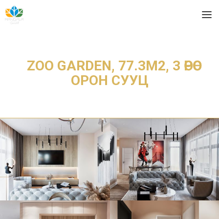
ZOO GARDEN, 77.3М2, 3 ӨРӨӨ
ОРОН СУУЦ