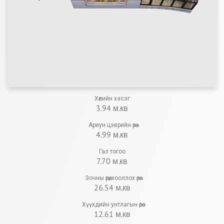
Хөлийн хэсэг
3.94 м.кв
Ариун цэврийн өрөө
4.99 м.кв
Гал тогоо
7.70 м.кв
Зочны өрөө, хооллох өрөө
26.54 м.кв
Хүүхдийн унтлагын өрөө
12.61 м.кв