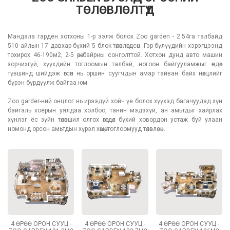
ТӨЛӨВЛӨЛТҮҮД
Мандала гарден хотхоны 1-р ээлж болох Zoo garden - 2.54га талбайд
510 айлын 17 давхар бүхий 5 блок төлөвлөгдсөн. Гэр бүлүүдийн хэрэгцээнд
тохирох 46-190м2, 2-5 өрөө байрны сонголттой. Хотхон дунд авто машин
зорчихгүй, хүүхдийн тоглоомын талбай, ногоон байгууламжыг өндөр
түвшинд шийдэж өгсөн нь оршин суугчдын амар тайван байх нөхцлийг
бүрэн бүрдүүлж байгаа юм.
Zoo garder-ний онцлог нь ирээдүй хойч үе болох хүүхэд багачуудад хүн
байгаль хоёрын уялдаа холбоо, танин мэдэхүй, ан амьтдыг хайрлах
хүнлэг ёс зүйн төлөвшил олгох өгөгдөл бүхий ховордон устаж буй улаан
номонд орсон амьтдын хүрэл хөшөө, тоглоомууд төлөвлөсөн.
4 ӨРӨӨ ОРОН СУУЦ -
4 ӨРӨӨ ОРОН СУУЦ -
4 ӨРӨӨ ОРОН СУУЦ -