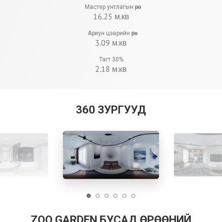
Мастер унтлагын өрөө
16.25 м.кв
Ариун цэврийн өрөө
3.09 м.кв
Тагт 30%
2.18 м.кв
360 ЗУРГУУД
ZOO GARDEN БУСАД ӨРӨӨНИЙ