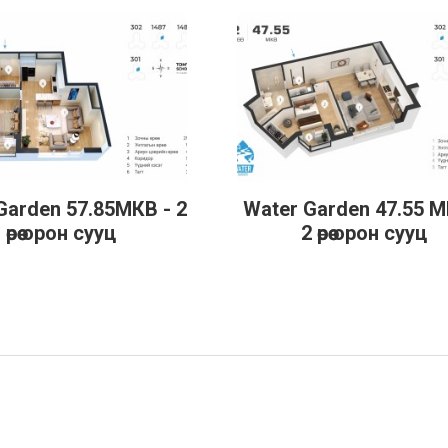
Garden 57.85МКВ - 2
Water Garden 47.55 М
эрэнгүй
Дэлгэрэнгүй
өрөө орон сууц
2 өрөө орон сууц