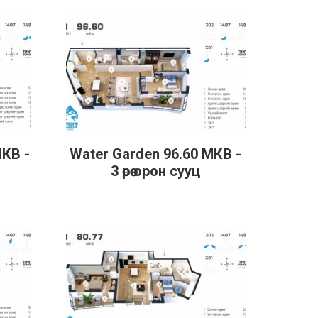
PT
ТАНИЛЦУУЛГА
МЭДЭЭ МЭДЭЭЛЭЛ
БАЙРШИЛ
МКВ -
Water Garden 96.60 МКВ -
Дэлгэрэнгүй
3 өрөө орон сууц