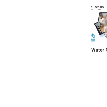
Water 
Дэлг