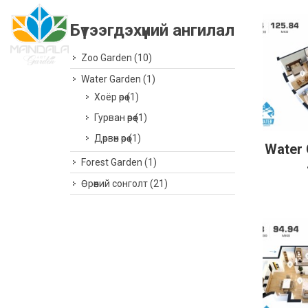
Бүтээгдэхүүний ангилал
Zoo Garden
(10)
Water Garden
(1)
Хоёр өрөө
(1)
Гурван өрөө
(1)
Дөрвөн өрөө
(1)
Water 
Дэлг
Forest Garden
(1)
Өрөөний сонголт
(21)