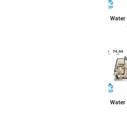
Water
Дэлг
Water
Дэлг