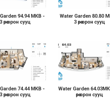
 Garden 94.94 МКВ -
Water Garden 80.80 М
эрэнгүй
Дэлгэрэнгүй
3 өрөө орон сууц
3 өрөө орон сууц
 Garden 74.44 МКВ -
Water Garden 64.03МК
эрэнгүй
Дэлгэрэнгүй
3 өрөө орон сууц
өрөө орон сууц