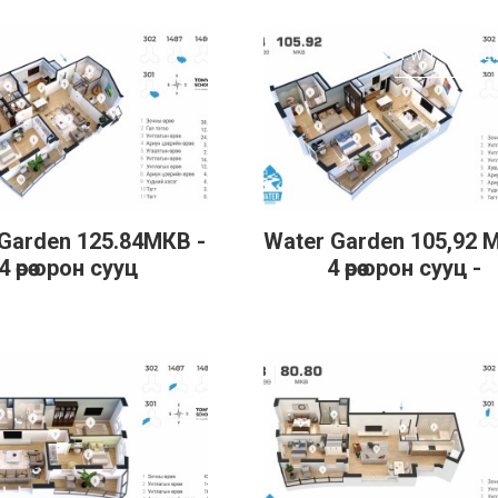
A.W.T CONCE
Garden 125.84МКВ -
Water Garden 105,92 
эрэнгүй
Дэлгэрэнгүй
4 өрөө орон сууц
4 өрөө орон сууц -