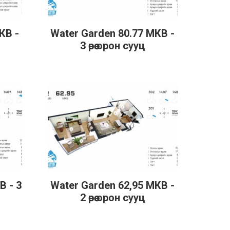
КВ -
Water Garden 80.77 МКВ -
Дэлгэрэнгүй
3 өрөө орон сууц
В - 3
Water Garden 62,95 МКВ -
Дэлгэрэнгүй
2 өрөө орон сууц