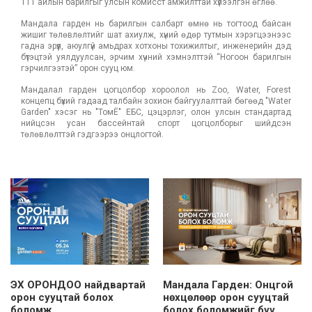
111 айлын барилгыг улсын комисст амжилттай хүлээлгэн өглөө.
Мандала гарден нь барилгын салбарт өмнө нь тогтоод байсан
жишиг төлөвлөлтийг шат ахиулж, хүний өдөр тутмын хэрэгцээнээс
гадна эрүүл, аюулгүй амьдрах хотхоны тохижилтыг, инженерийн дэд
бүтэцтэй уялдуулсан, эрчим хүчний хэмнэлттэй “Ногоон барилгын
гэрчилгээтэй” орон сууц юм.
Мандалал гарден цогцолбор хороолол нь Zoo, Water, Forest
концепц бүхий гадаад талбайн зохион байгуулалттай бөгөөд "Water
Garden" хэсэг нь "ТомЁ" ЕБС, цэцэрлэг, олон улсын стандартад
нийцсэн усан бассейнтай спорт цогцолборыг шийдсэн
төлөвлөлттэй гэдгээрээ онцлогтой.
ЭХ ОРОНДОО найдвартай
Мандала Гарден: Онцгой
орон сууцтай болох
нөхцөлөөр орон сууцтай
боломж
болох боломжийг бүү