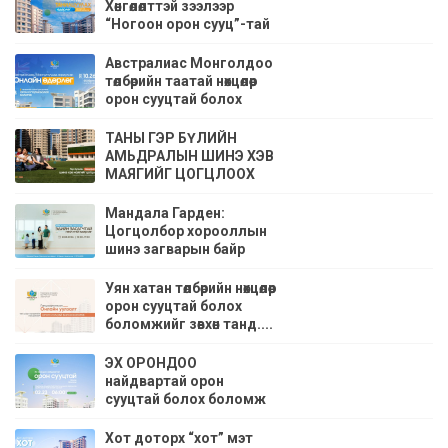
Хөнгөлөлттэй зээлээр
“Ногоон орон сууц”-тай
болох боломж
Австралиас Монголдоо
төлбөрийн таатай нөхцөлөөр
орон сууцтай болох
боломж
ТАНЫ ГЭР БҮЛИЙН
АМЬДРАЛЫН ШИНЭ ХЭВ
МАЯГИЙГ ЦОГЦЛООХ
“МАНДАЛА ГАРДЕН”
ЦОГЦОЛБОР
Мандала Гарден:
ХОРООЛОЛ
Цогцолбор хорооллын
шинэ загварын байр
танилцуулах өдөрлөгт урьж
байна.
Уян хатан төлбөрийн нөхцөлөөр
орон сууцтай болох
боломжийг зөвхөн танд....
ЭХ ОРОНДОО
найдвартай орон
сууцтай болох боломж
Хот доторх “хот” мэт