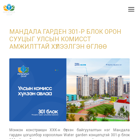
МАНДАЛА ГАРДЕН 301-Р БЛОК ОРОН
СУУЦЫГ УЛСЫН КОМИССТ
АМЖИЛТТАЙ ХҮЛЭЭЛГЭН ӨГЛӨӨ
Монкон констракшн ХХК-н бүтээн байгуулалтын нэг Мандала
гарден цогцолбор хорооллын Water garden концепцтэй 301-р блок