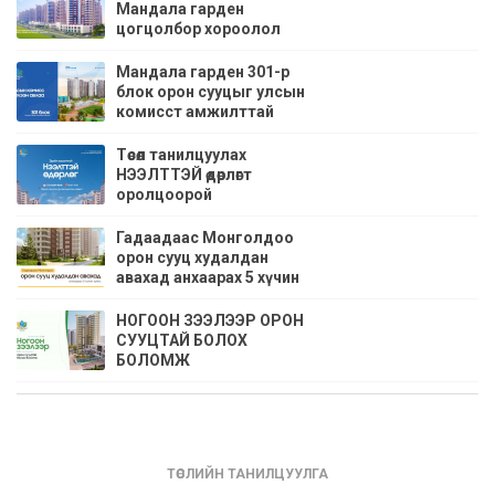
Мандала гарден
цогцолбор хороолол
Мандала гарден 301-р
блок орон сууцыг улсын
комисст амжилттай
хүлээлгэн өглөө
Төсөл танилцуулах
НЭЭЛТТЭЙ өдөрлөгт
оролцоорой
Гадаадаас Монголдоо
орон сууц худалдан
авахад анхаарах 5 хүчин
зүйлс
НОГООН ЗЭЭЛЭЭР ОРОН
СУУЦТАЙ БОЛОХ
БОЛОМЖ
ТӨСЛИЙН ТАНИЛЦУУЛГА