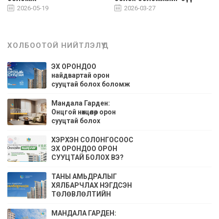
алдаарай.
2026-05-19
2026-03-27
ХОЛБООТОЙ НИЙТЛЭЛҮҮД
ЭХ ОРОНДОО
найдвартай орон
сууцтай болох боломж
Мандала Гарден:
Онцгой нөхцөлөөр орон
сууцтай болох
боломжийг бүү
алдаарай.
ХЭРХЭН СОЛОНГОСООС
ЭХ ОРОНДОО ОРОН
СУУЦТАЙ БОЛОХ ВЭ?
ТАНЫ АМЬДРАЛЫГ
ХЯЛБАРЧЛАХ НЭГДСЭН
ТӨЛӨВЛӨЛТИЙН
ШЙИДЛҮҮД
МАНДАЛА ГАРДЕН: