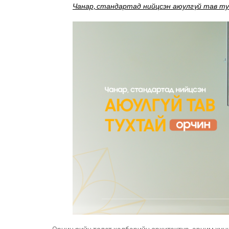
Чанар, стандартад нийцсэн аюулгүй тав т