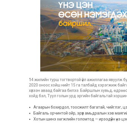
1
4 жилийн турш тогтвортой үйл ажиллагаа явуулж б
2020 оноос хойш нийт 15 га талбайд хэрэгжиж байг
хүлээн аваад байгаа билээ. Байршлын хувьд, өдрөө
хойд бэл, Туул голын урд эргийн байгальтай хоршин
Агаарын бохирдол, тоосжилт багатай, чийглэг, ц
Байгаль орчинтой ойр, эрүүл амьдралын хэв маягий
Хотын шинэ хөгжлийн голомтод — ирээдүйн үнэ ц