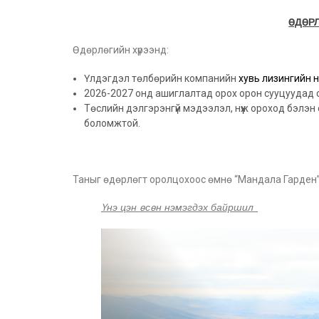
ӨДӨР
Өдөрлөгийн хүрээнд:
Үлдэгдэл төлбөрийн компанийн
хувь лизингийн 
2026-2027 онд ашиглалтад орох орон сууцуудад 
Төслийн дэлгэрэнгүй мэдээлэл, нүүж ороход бэлэн
боломжтой.
Таныг өдөрлөгт оролцохоос өмнө “Мандала Гарден”
Үнэ цэн өсөн нэмэгдэх байршил