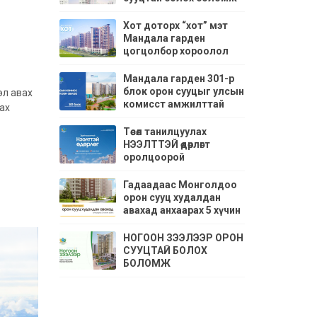
Хот доторх “хот” мэт
Мандала гарден
цогцолбор хороолол
Мандала гарден 301-р
блок орон сууцыг улсын
эл авах
комисст амжилттай
ах
хүлээлгэн өглөө
Төсөл танилцуулах
НЭЭЛТТЭЙ өдөрлөгт
оролцоорой
Гадаадаас Монголдоо
орон сууц худалдан
авахад анхаарах 5 хүчин
зүйлс
НОГООН ЗЭЭЛЭЭР ОРОН
СУУЦТАЙ БОЛОХ
БОЛОМЖ