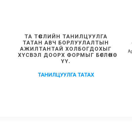
ТА ТӨСЛИЙН ТАНИЛЦУУЛГА
ТАТАН АВЧ БОРЛУУЛАЛТЫН
АЖИЛТАНТАЙ ХОЛБОГДОХЫГ
А
ХҮСВЭЛ ДООРХ ФОРМЫГ БӨГЛӨНӨ
ҮҮ.
ТАНИЛЦУУЛГА ТАТАХ
Бүх эрх хуулиар хамгаалагдсан © 2025 | Moncon Group