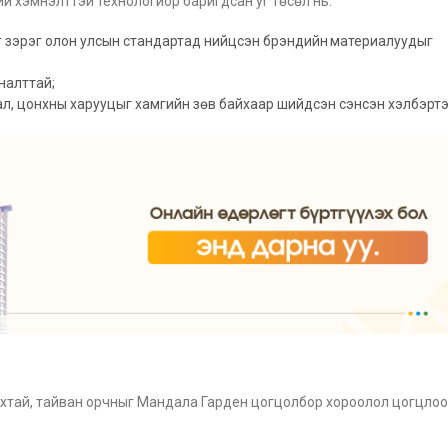
ний хэмнэлттэй технологиор баригдсан уг төсөл нь:
er зэрэг олон улсын стандартад нийцсэн брэндийн материалуудыг
яналттай;
гал, цонхны харууцыг хамгийн зөв байхаар шийдсэн сэнсэн хэлбэр
в тухтай, тайван орчныг Мандала Гарден цогцолбор хороолол цогцло