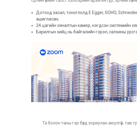
Орчин үеийн талст хэлбэрийн архитектур, эрчим хүч
Дотоод засал, тоноглолд E Egger, SOHO, Schneid
ашигласан;
24 цагийн хяналтын камер, нэгдсэн системийн х
Барилгын хийц нь байгалийн гэрэл, салхины урс
Та болон таны гэр бүлд зориулан аюулгүй, та