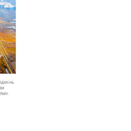
рден нь
аа
улын