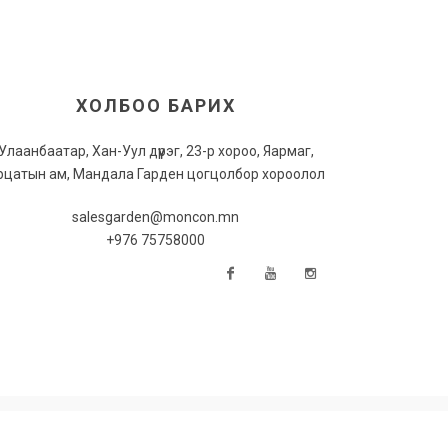
ХОЛБОО БАРИХ
Улаанбаатар, Хан-Уул дүүрэг, 23-р хороо, Яармаг,
рцатын ам, Мандала Гарден цогцолбор хороолол
salesgarden@moncon.mn
+976 75758000
Facebook
Youtube
Instagram