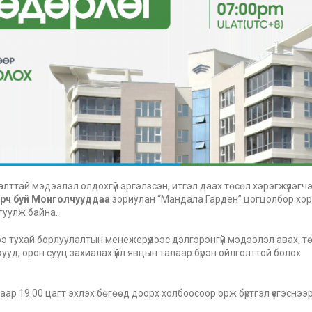
лттай мэдээлэл олдохгүй эргэлзсэн, итгэл даах төсөл хэрэгжүүлэгч
рч буй Монголчууддаа
зориулан “Мандала Гарден” цогцолбор хо
йгуулж байна.
э тухай борлуулалтын менежерүүдээс дэлгэрэнгүй мэдээлэл авах, т
уд, орон сууц захиалах үйл явцын талаар бүрэн ойлголттой болох
р 19:00 цагт эхлэх бөгөөд доорх холбоосоор орж бүртгэл үүсгэснээ