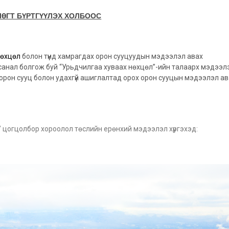
ЛӨГТ БҮРТГҮҮЛЭХ ХОЛБООС
нөхцөл
болон түүнд хамрагдах орон сууцуудын мэдээлэл авах
санал болгож буй “Урьдчилгаа хуваах нөхцөл”-ийн талаарх мэдээл
 орон сууц болон удахгүй ашиглалтад орох орон сууцын мэдээлэл ав
 цогцолбор хороолол төслийн ерөнхий мэдээлэл хүргэхэд: