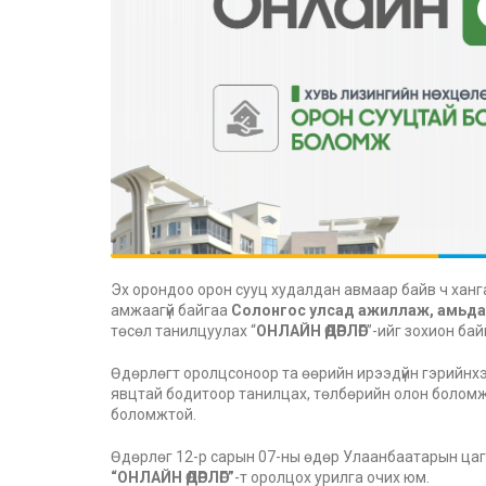
Эх орондоо орон сууц худалдан авмаар байв ч ханга
амжаагүй байгаа
Солонгос улсад ажиллаж, амьда
төсөл танилцуулах “
ОНЛАЙН ӨДӨРЛӨГ
”-ийг зохион ба
Өдөрлөгт оролцсоноор та өөрийн ирээдүйн гэрийнхэ
явцтай бодитоор танилцах, төлбөрийн олон боломжу
боломжтой.
Өдөрлөг 12-р сарын 07-ны өдөр Улаанбаатарын цагаа
“ОНЛАЙН ӨДӨРЛӨГ”
-т оролцох урилга очих юм.