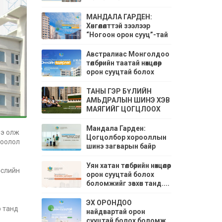
ШЙИДЛҮҮД
МАНДАЛА ГАРДЕН:
Хөнгөлөлттэй зээлээр
“Ногоон орон сууц”-тай
болох боломж
Австралиас Монголдоо
төлбөрийн таатай нөхцөлөөр
орон сууцтай болох
боломж
ТАНЫ ГЭР БҮЛИЙН
АМЬДРАЛЫН ШИНЭ ХЭВ
МАЯГИЙГ ЦОГЦЛООХ
“МАНДАЛА ГАРДЕН”
ЦОГЦОЛБОР
Мандала Гарден:
ээ олж
ХОРООЛОЛ
Цогцолбор хорооллын
роолол
шинэ загварын байр
танилцуулах өдөрлөгт урьж
байна.
Уян хатан төлбөрийн нөхцөлөөр
өслийн
орон сууцтай болох
боломжийг зөвхөн танд....
ЭХ ОРОНДОО
р танд
найдвартай орон
сууцтай болох боломж