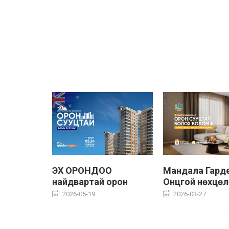
ЛЭЭР
ЭХ ОРОНДОО
Мандала Гарде
АЙ
найдвартай орон
Онцгой нөхцөл
ОМЖ
сууцтай болох
орон сууцтай 
2026-05-19
2026-03-27
боломж
боломжийг бү
алдаарай.