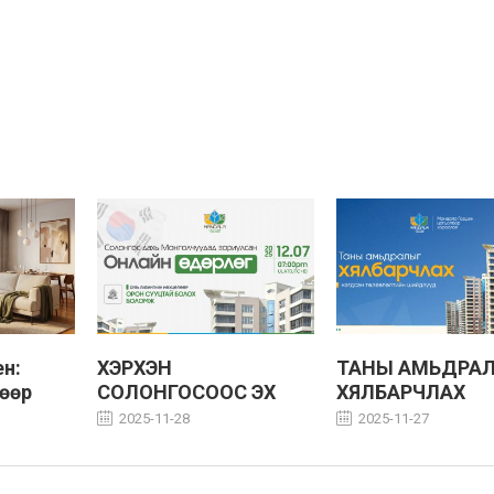
н:
ХЭРХЭН
ТАНЫ АМЬДРА
өөр
СОЛОНГОСООС ЭХ
ХЯЛБАРЧЛАХ
болох
ОРОНДОО ОРОН
НЭГДСЭН
2025-11-28
2025-11-27
ү
СУУЦТАЙ БОЛОХ ВЭ?
ТӨЛӨВЛӨЛТИЙН
ШЙИДЛҮҮД