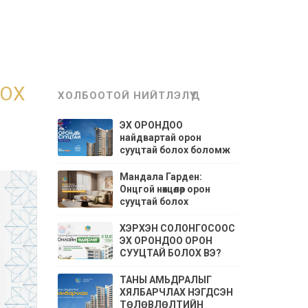
PT
ТАНИЛЦУУЛГА
МЭДЭЭ МЭДЭЭЛЭЛ
БАЙРШИЛ
ЛОХ
ХОЛБООТОЙ НИЙТЛЭЛҮҮД
ЭХ ОРОНДОО
найдвартай орон
сууцтай болох боломж
Мандала Гарден:
Онцгой нөхцөлөөр орон
сууцтай болох
боломжийг бүү
алдаарай.
ХЭРХЭН СОЛОНГОСООС
ЭХ ОРОНДОО ОРОН
СУУЦТАЙ БОЛОХ ВЭ?
ТАНЫ АМЬДРАЛЫГ
ХЯЛБАРЧЛАХ НЭГДСЭН
ТӨЛӨВЛӨЛТИЙН