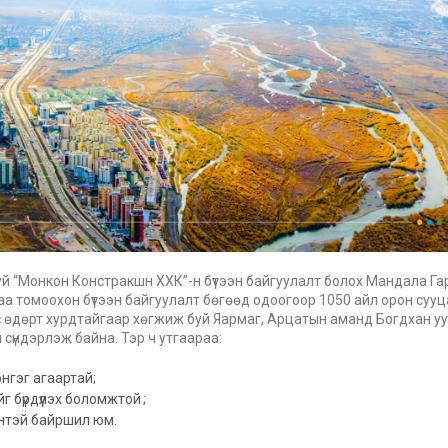
уй “Монкон Констракшн ХХК”-н бүтээн байгуулалт болох Мандала Га
аа томоохон бүтээн байгуулалт бөгөөд одоогоор 1050 айл орон сууц
с өдөрт хурдтайгаар хөгжиж буй Яармаг, Арцатын аманд Богдхан у
 сүндэрлэж байна. Тэр ч утгаараа:
энгэг агаартай;
г бүрдүүлэх боломжтой ;
энтэй байршил юм.